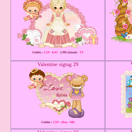
Crédits :
CSP
-
K4U
- LPH (closed) -
TP
Valentine sigtag 29
Crédits :
CSP
-
dbm
-
MD